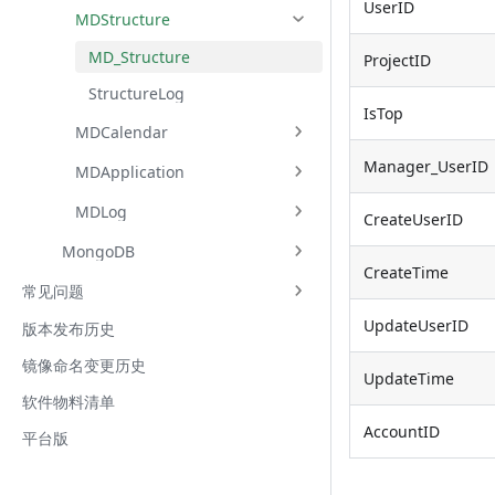
UserID
MDStructure
MD_Structure
ProjectID
StructureLog
IsTop
MDCalendar
Manager_UserID
MDApplication
MDLog
CreateUserID
MongoDB
CreateTime
常见问题
UpdateUserID
版本发布历史
镜像命名变更历史
UpdateTime
软件物料清单
AccountID
平台版