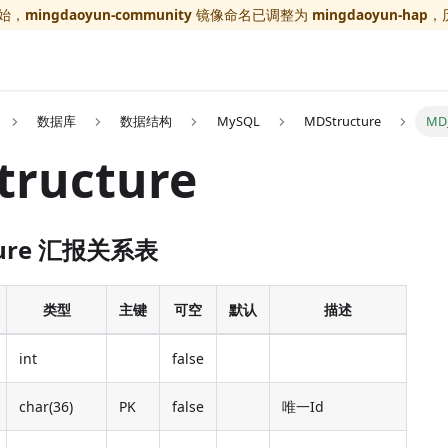
开始，
mingdaoyun-community
镜像命名已调整为
mingdaoyun-hap
，
数据库
数据结构
MySQL
MDStructure
MD_
tructure
ture 汇报关系表
类型
主键
可空
默认
描述
int
false
char(36)
PK
false
唯一Id