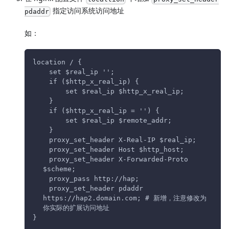
指定访问系统访问地址
pdaddr
如：
location / {
    set $real_ip '';
    if ($http_x_real_ip) {
        set $real_ip $http_x_real_ip;
    }
    if ($http_x_real_ip = '') {
        set $real_ip $remote_addr;
    }
    proxy_set_header X-Real-IP $real_ip;
    proxy_set_header Host $http_host;
    proxy_set_header X-Forwarded-Proto 
$scheme;
    proxy_pass http://hap;
    proxy_set_header pdaddr 
https://hap2.domain.com; # 新增，注意修改为
你实际的扩展访问地址
}